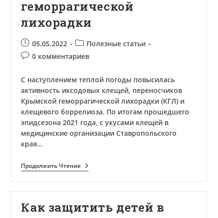
геморрагической
лихорадки
Запись
Рубрика
05.05.2022
Полезные статьи
опубликована:
записи:
Комментарии
0 комментариев
к
записи:
С наступлением теплой погоды повысилась
активность иксодовых клещей, переносчиков
Крымской геморрагической лихорадки (КГЛ) и
клещевого боррелиоза. По итогам прошедшего
эпидсезона 2021 года, с укусами клещей в
медицинские организации Ставропольского
края…
Профилактика
Продолжить Чтение
Крымской
Геморрагической
Лихорадки
Как защитить детей в