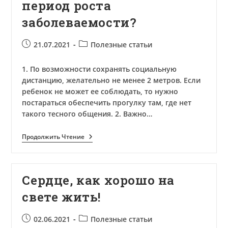
период роста
заболеваемости?
Запись
Рубрика
21.07.2021
Полезные статьи
опубликована:
записи:
1. По возможности сохранять социальную
дистанцию, желательно не менее 2 метров. Если
ребенок не может ее соблюдать, то нужно
постараться обеспечить прогулку там, где нет
такого тесного общения. 2. Важно…
Как
Продолжить Чтение
Защитить
Детей
В
Период
Сердце, как хорошо на
Роста
Заболеваемости?
свете жить!
Запись
Рубрика
02.06.2021
Полезные статьи