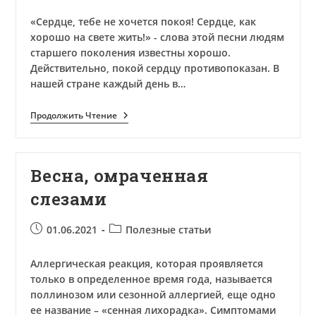
опубликована:
записи:
«Сердце, тебе не хочется покоя! Сердце, как
хорошо на свете жить!» - слова этой песни людям
старшего поколения известны хорошо.
Действительно, покой сердцу противопоказан. В
нашей стране каждый день в…
Сердце,
Продолжить Чтение
Как
Хорошо
На
Свете
Весна, омраченная
Жить!
слезами
Запись
Рубрика
01.06.2021
Полезные статьи
опубликована:
записи:
Аллергическая реакция, которая проявляется
только в определенное время года, называется
поллинозом или сезонной аллергией, еще одно
ее название – «сенная лихорадка». Симптомами