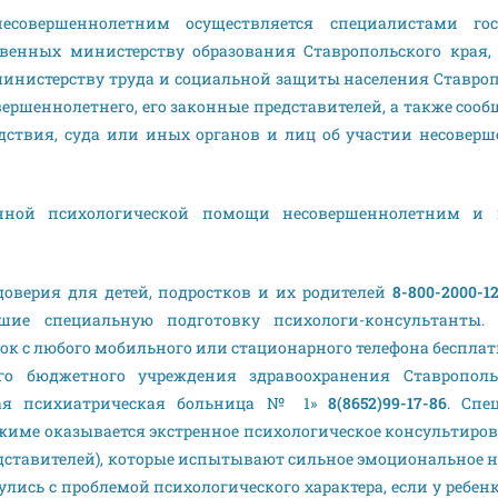
совершеннолетним осуществляется специалистами гос
венных министерству образования Ставропольского края,
министерству труда и социальной защиты населения Ставроп
ершеннолетнего, его законные представителей, а также соо
едствия, суда или иных органов и лиц об участии несоверш
енной психологической помощи несовершеннолетним и
оверия для детей, подростков и их родителей
8-800-2000-1
шие специальную подготовку психологи-консультанты.
ок с любого мобильного или стационарного телефона беспла
го бюджетного учреждения здравоохранения Ставрополь
кая психиатрическая больница № 1»
8(8652)99-17-86
. Спе
жиме оказывается экстренное психологическое консультиров
едставителей), которые испытывают сильное эмоциональное 
улись с проблемой психологического характера, если у ребен