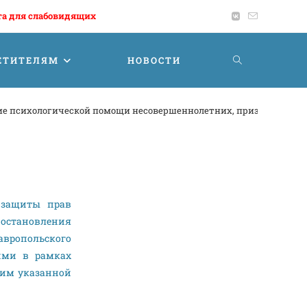
та для слабовидящих
ЕТИТЕЛЯМ
НОВОСТИ
ие психологической помощи несовершеннолетних, признанным по
 защиты прав
остановления
тавропольского
ими в рамках
ним указанной