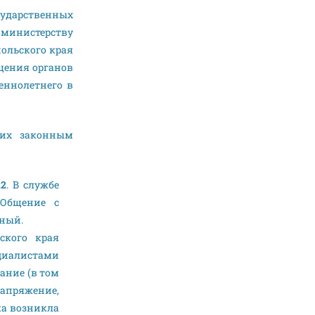
ударственных
 министерству
ольского края
бщения органов
еннолетнего в
 их законным
22
. В службе
 Общение с
тный.
ского края
циалистами
ание (в том
напряжение,
ка возникла