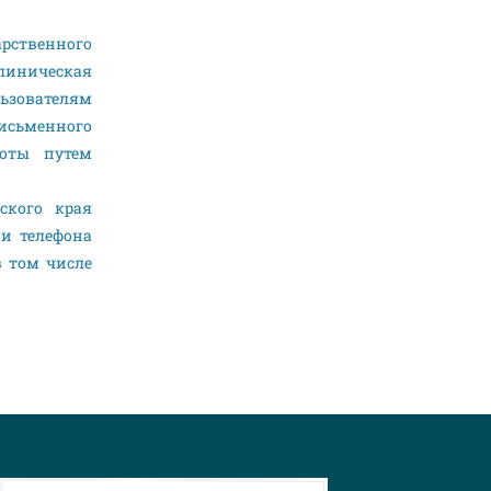
рственного
линическая
льзователям
исьменного
боты путем
ского края
ми телефона
в том числе