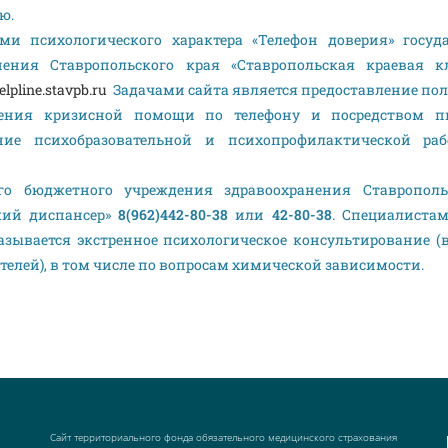
ю.
и психологического характера «Телефон доверия» госуда
ения Ставропольского края «Ставропольская краевая к
helpline.stavpb.ru
Задачами сайта является предоставление по
ения кризисной помощи по телефону и посредством п
ние психобразовательной и психопрофилактической ра
го бюджетного учреждения здравоохранения Ставрополь
кий диспансер»
8(962)442-80-38
или
42-80-38
. Специалиста
зывается экстренное психологическое консультирование (
телей), в том числе по вопросам химической зависимости.
Сайт территориального фонда обязательного медицинского страхования